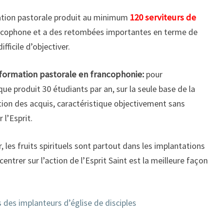
O
mation pastorale produit au minimum
120 serviteurs de
T
R
ancophone et a des retombées importantes en terme de
E
ifficile d’objectiver.
C
H
formation pastorale en francophonie:
pour
A
que produit 30 étudiants par an, sur la seule base de la
I
ion des acquis, caractéristique objectivement sans
N
E
 l’Esprit.
Y
O
, les fruits spirituels sont partout dans les implantations
U
 centrer sur l’action de l’Esprit Saint est la meilleure façon
T
U
B
E
des implanteurs d’église de disciples
D