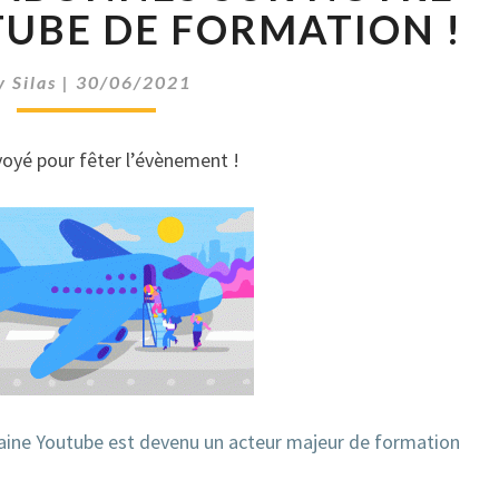
U
UBE DE FORMATION !
S
D
y
Silas
|
30/06/2021
E
5
0
voyé pour fêter l’évènement !
0
A
B
O
N
N
É
S
S
U
aine Youtube est devenu un acteur majeur de formation
R
N