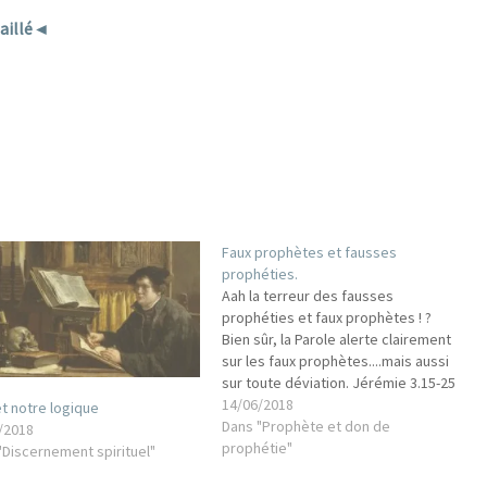
E
aillé◄
F
O
R
M
A
T
I
O
Faux prophètes et fausses
N
prophéties.
!
Aah la terreur des fausses
prophéties et faux prophètes ! ?
Bien sûr, la Parole alerte clairement
sur les faux prophètes....mais aussi
sur toute déviation. Jérémie 3.15-25
(extrait)► et je vous donnerai des
14/06/2018
et notre logique
pasteurs selon mon coeur, qui vous
Dans "Prophète et don de
/2018
paîtront avec intelligence et
prophétie"
"Discernement spirituel"
sagesse. Et quand vous aurez